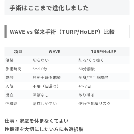
手術はここまで進化しました
WAVE vs 従来手術（TURP/HoLEP）比較
項目
WAVE
TURP/HoLEP
侵襲
切らない
削る/くり抜く
手術時間
5〜10分
60分前後
麻酔
局所＋静脈麻酔
全身/下半身麻酔
入院
不要（日帰り）
4〜7日
出血
ほぼなし
あり得る
性機能
温存しやすい
逆行性射精リスク
仕事・家庭を休まなくてよい
性機能を大切にしたい方にも選択肢