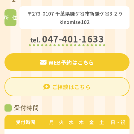
〒273-0107 千葉県鎌ケ谷市新鎌ケ谷3-2-9
住所
kinomise102
047-401-1633
tel.
WEB予約はこちら
ご相談はこちら
受付時間
受付時間
月
火
水
木
金
土
日・祝