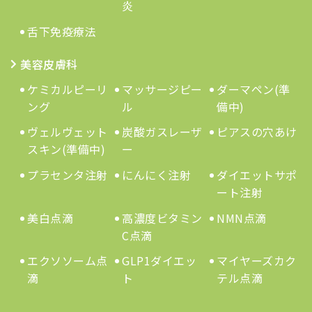
炎
舌下免疫療法
美容皮膚科
ケミカルピーリ
マッサージピー
ダーマペン(準
ング
ル
備中)
ヴェルヴェット
炭酸ガスレーザ
ピアスの穴あけ
スキン(準備中)
ー
プラセンタ注射
にんにく注射
ダイエットサポ
ート注射
美白点滴
高濃度ビタミン
NMN点滴
C点滴
エクソソーム点
GLP1ダイエッ
マイヤーズカク
滴
ト
テル点滴