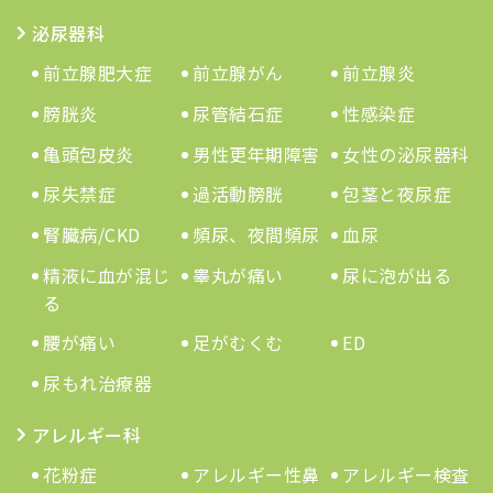
泌尿器科
前立腺肥大症
前立腺がん
前立腺炎
膀胱炎
尿管結石症
性感染症
亀頭包皮炎
男性更年期障害
女性の泌尿器科
尿失禁症
過活動膀胱
包茎と夜尿症
腎臓病/CKD
頻尿、夜間頻尿
血尿
精液に血が混じ
睾丸が痛い
尿に泡が出る
る
腰が痛い
足がむくむ
ED
尿もれ治療器
アレルギー科
花粉症
アレルギー性鼻
アレルギー検査