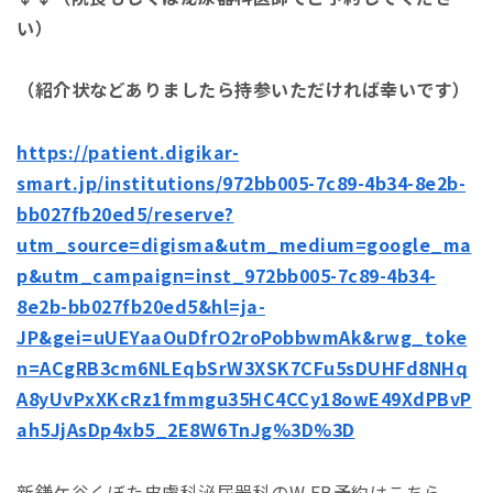
い）
（紹介状などありましたら持参いただければ幸いです）
https://patient.digikar-
smart.jp/institutions/972bb005-7c89-4b34-8e2b-
bb027fb20ed5/reserve?
utm_source=digisma&utm_medium=google_ma
p&utm_campaign=inst_972bb005-7c89-4b34-
8e2b-bb027fb20ed5&hl=ja-
JP&gei=uUEYaaOuDfrO2roPobbwmAk&rwg_toke
n=ACgRB3cm6NLEqbSrW3XSK7CFu5sDUHFd8NHq
A8yUvPxXKcRz1fmmgu35HC4CCy18owE49XdPBvP
ah5JjAsDp4xb5_2E8W6TnJg%3D%3D
新鎌ケ谷くぼた皮膚科泌尿器科のW EB予約はこちら