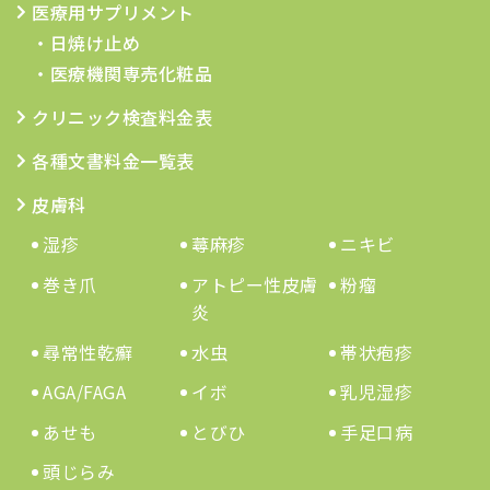
医療用サプリメント
・日焼け止め
・医療機関専売化粧品
クリニック検査料金表
各種文書料金一覧表
皮膚科
湿疹
蕁麻疹
ニキビ
巻き爪
アトピー性皮膚
粉瘤
炎
尋常性乾癬
水虫
帯状疱疹
AGA/FAGA
イボ
乳児湿疹
あせも
とびひ
手足口病
頭じらみ